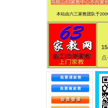
马鞍山63家教中心不向家
本站由六三家教团队于20
15
点