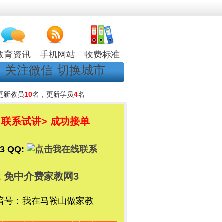
教育资讯
手机网站
收费标准
关注微信
切换城市
更新教员
10
名，更新学员
4
名
 联系试讲
> 成功接单
3 QQ:
2
免中介费家教网3
暗号：我在马鞍山做家教