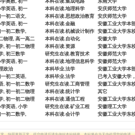
小学奥数, 初一
本科在读.集成电路
东南大学
小学英语, 初一
本科在读.地理科学
安庆师范大学
初一初二语文,
本科在读.思想政治教育
安庆师范大学
小学英语, 初一
本科在读.金融
安徽工业大学本
初一初二数学,
本科在读.机械设计制作
安徽工业大学东
二物理, 高一高二
本科在读.自动化
安徽大学
学, 初一初二物理
本科在读.资源
安徽工业大学东
学, 初三数学
研究生在读.教育技术
安徽师范大学
小学英语, 初一
本科在读.地理信息科学
安徽师范大学
地理政治
本科毕业.法学
安徽工业大学本
初一初二英语,
本科毕业.法学
已考入安徽大学，
语, 初一初二数学
研究生在读.工商管理
安徽工业大学东
学, 初一初二物理
本科在读.统计学
其它
学, 初一初二物理
本科在读.通信工程
安徽工业大学东
小学英语, 小学
研究生在读.矿业工程
安徽理工大学
初一初二数学,
本科在读.会计学
安徽工业大学东
正常，快照更新正常，提交申请后请先做好本站链接，本站将在当天内处理您的申请。