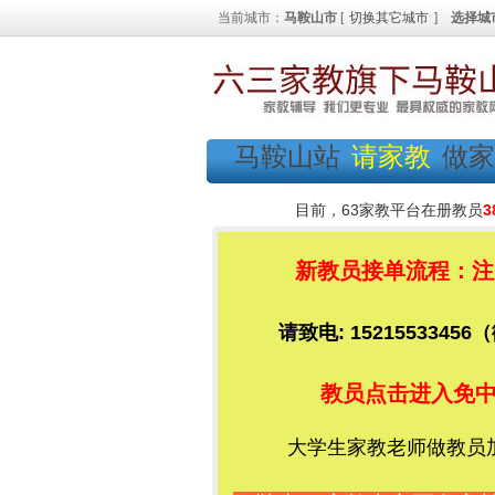
当前城市：
马鞍山市
[
切换其它城市
]
选择城
马鞍山站
请家教
做家
目前，63家教平台在册教员
3
新教员接单流程：注册
请致电: 1521553345
教员点击进入免
大学生家教老师做教员加千