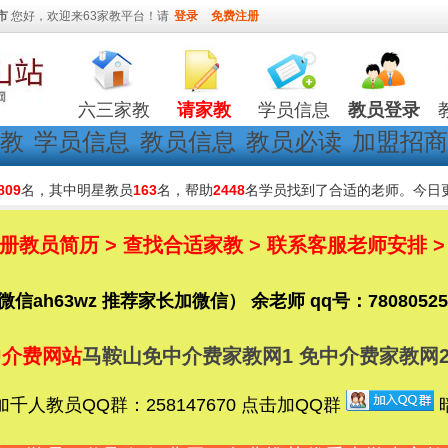
市
您好，欢迎来63家教平台！请
登录
免费注册
六三家教
请家教
学员信息
教员登录
教
学员信息
教员信息
教员必读
加盟招商
809
名，其中明星教员
163
名，帮助
2448
名学员找到了合适的老师。今日
教员简历 > 查找合适家教 > 联系客服老师安排 >
6（微信ah63wz 推荐家长加微信） 余老师 qq号：78080525
中介费网站
马鞍山免中介费家教网1
免中介费家教网
人教员QQ群：258147670 点击加QQ群